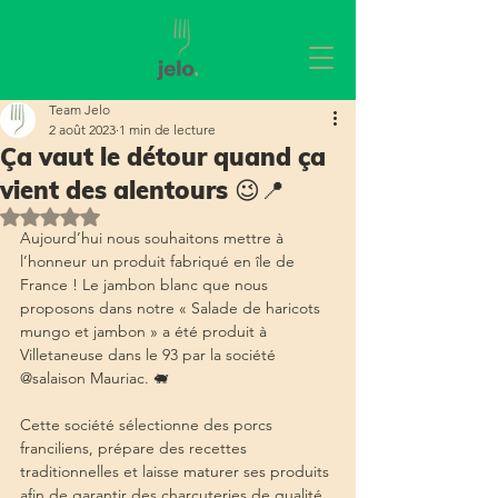
Team Jelo
2 août 2023
1 min de lecture
Ça vaut le détour quand ça
vient des alentours 😉📍
Noté NaN étoiles sur 5.
Aujourd’hui nous souhaitons mettre à 
l’honneur un produit fabriqué en île de 
France ! Le jambon blanc que nous 
proposons dans notre « Salade de haricots 
mungo et jambon » a été produit à 
Villetaneuse dans le 93 par la société 
@salaison Mauriac. 🐖
Cette société sélectionne des porcs 
franciliens, prépare des recettes 
traditionnelles et laisse maturer ses produits 
afin de garantir des charcuteries de qualité. 