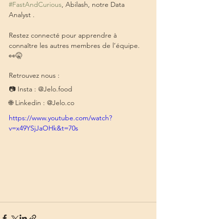
#FastAndCurious
, Abilash, notre Data 
Analyst .
Restez connecté pour apprendre à 
connaître les autres membres de l’équipe. 
👀🤫
Retrouvez nous :
📷 Insta : @Jelo.food  
🌐 Linkedin : @Jelo.co
https://www.youtube.com/watch?
v=x49YSjJaOHk&t=70s