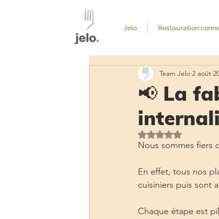
Jelo
Restauration conn
Team Jelo
2 août 2
📢 La fa
internali
Noté NaN étoiles s
Nous sommes fiers de
En effet, tous nos p
cuisiniers puis sont 
Chaque étape est pil