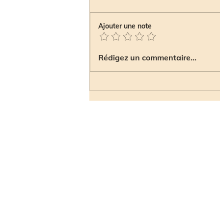
Ajouter une note
JELO PÊCHE LES SECRETS
Rédigez un commentaire...
DU SAUMON