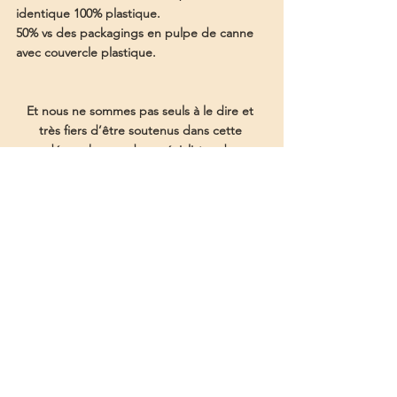
identique 100% plastique.
50% vs des packagings en pulpe de canne 
avec couvercle plastique.
Et nous ne sommes pas seuls à le dire et 
très fiers d’être soutenus dans cette 
démarche par des spécialistes du 
packaging et du recyclage
« En tant que Startup, je vous félicite de 
votre choix d'une recette émergente 
de la révolution de l'emballage »
Fabrice PELTIER - DESIGNER, 
CONSULTANT CRÉATIF ET ÉCO-
CONCEPTION
https://www.fabrice-peltier.fr/