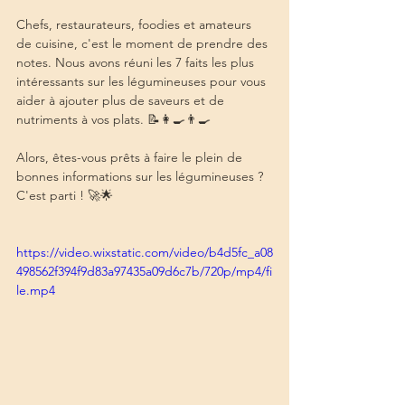
Chefs, restaurateurs, foodies et amateurs 
de cuisine, c'est le moment de prendre des 
notes. Nous avons réuni les 7 faits les plus 
intéressants sur les légumineuses pour vous 
aider à ajouter plus de saveurs et de 
nutriments à vos plats. 📝👩‍🍳👨‍🍳
Alors, êtes-vous prêts à faire le plein de 
bonnes informations sur les légumineuses ? 
C'est parti ! 🚀🌟
https://video.wixstatic.com/video/b4d5fc_a08
498562f394f9d83a97435a09d6c7b/720p/mp4/fi
le.mp4