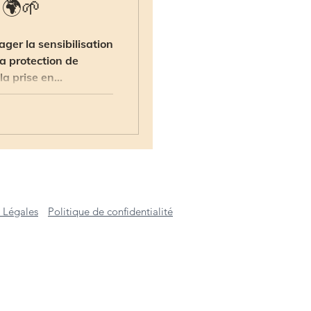
 🌍🌱
ger la sensibilisation
la protection de
a prise en...
 Légales
Politique de confidentialité