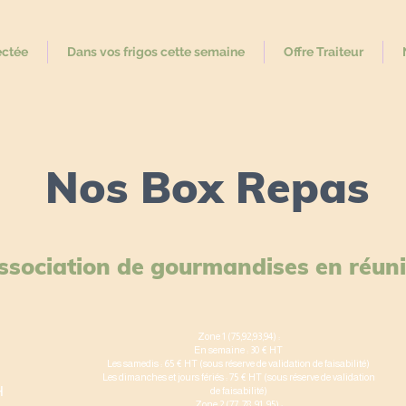
ectée
Dans vos frigos cette semaine
Offre Traiteur
Nos Box Repas
ssociation de gourmandises en réun
Zone 1 (75,92,93,94) :
En semaine : 30 € HT
Les samedis : 65 € HT (sous réserve de validation de faisabilité)
Les dimanches et jours fériés : 75 € HT (sous réserve de validation
H
de faisabilité)
Zone 2 (77, 78, 91, 95) :