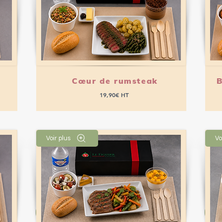
Cœur de rumsteak
B
19,90€ HT
Voir plus
Vo
Passer commande