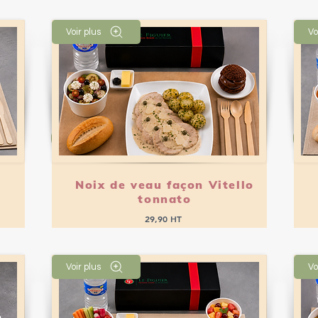
Voir plus
Vo
Passer commande
Noix de veau façon Vitello
tonnato
29,90 HT
Voir plus
Vo