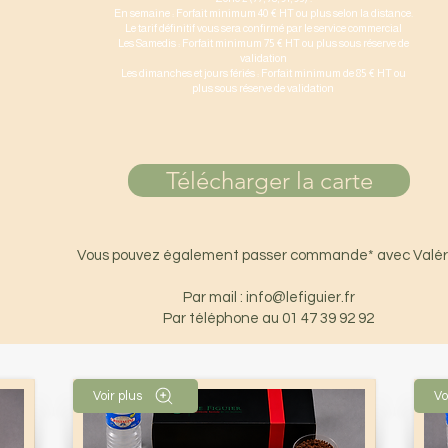
En semaine : Forfait minimum 40 € HT ou plus selon la distance.
Le tarif définitif vous sera confirmé par le service commercial
Les Samedis : Forfait minimum 75 € HT ou plus sous réserve de
validation
Les dimanches et jours fériés : Forfait minimum de 85 € HT ou
plus sous réserve de validation
Télécharger la carte
Vous pouvez également passer commande* avec Valér
Par mail : info@lefiguier.fr
Par téléphone au 01 47 39 92 92
(*) Pour votre santé, mangez 5 plateaux-repas jelo par semaine
Voir plus
Vo