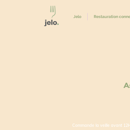
Jelo
Restauration conn
A
Commande la veille avant 12