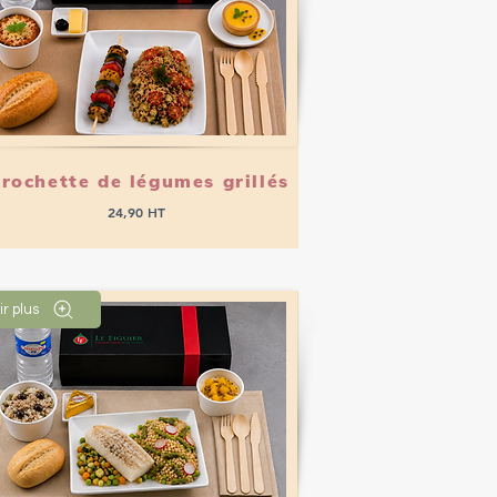
rochette de légumes grillés
24,90 HT
ir plus
Passer commande