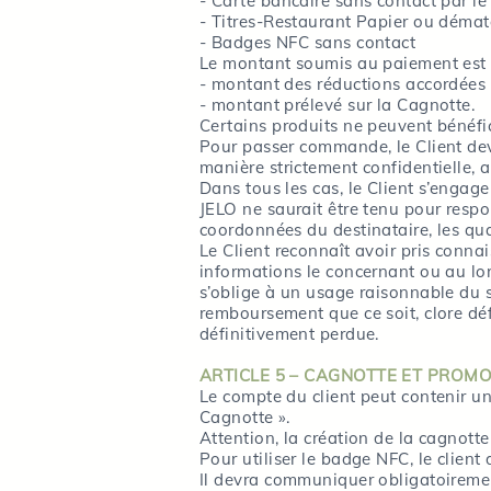
- Carte bancaire sans contact par le 
- Titres-Restaurant Papier ou dématé
- Badges NFC sans contact
Le montant soumis au paiement est 
- montant des réductions accordées
- montant prélevé sur la Cagnotte.
Certains produits ne peuvent bénéfic
Pour passer commande, le Client dev
manière strictement confidentielle, 
Dans tous les cas, le Client s’engag
JELO ne saurait être tenu pour res
coordonnées du destinataire, les qu
Le Client reconnaît avoir pris conna
informations le concernant ou au lor
s’oblige à un usage raisonnable du s
remboursement que ce soit, clore dé
définitivement perdue.
ARTICLE 5 – CAGNOTTE ET PROM
Le compte du client peut contenir un
Cagnotte ».
Attention, la création de la cagnotte
Pour utiliser le badge NFC, le clien
Il devra communiquer obligatoiremen