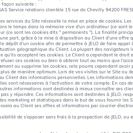
a façon suivante :
SAS Service relations clientèle 15 rue de Chevilly 94200 FRES
es services du Site nécessite la mise en place de cookies. Les 
ans le temps dans la mémoire vive d'un ordinateur (ce sont les
ur (ce sont les cookies dits " permanents "). La finalité princi
e part, grâce à la mise à disposition au Client d'une offre qui 
le dépôt d’un cookie afin de permettre à JELO de faire appel à
ituation géographique du Client. La plupart des navigateurs I
e qu'ils acceptent les cookies. Le Client a cependant le droit 
refuser ces cookies ou bien à obtenir tout au moins que l'acce
istrement ou supprime les cookies, cela pourra cependant avoir
plus de manière optimum. Lors de vos visites sur le Site ou d
u Client des informations personnelles. Les informations de
 Elles sont nécessaires à l’activation de votre compte. En cas 
 autres informations sont destinées à mieux connaître ses clie
ne pas y répondre. Ces informations sont destinées à JELO, res
tudes marketing et statistiques dans le but de vous fournir les 
ssera au Client ses offres et informations par courrier électron
ssibilité de s’opposer sans frais à la prospection de JELO, ou