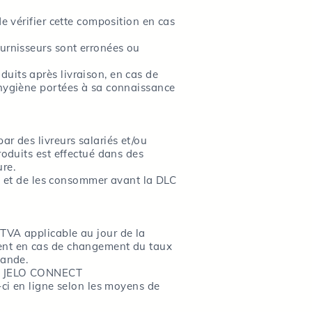
e vérifier cette composition en cas
ournisseurs sont erronées ou
uits après livraison, en cas de
’hygiène portées à sa connaissance
r des livreurs salariés et/ou
roduits est effectué dans des
re.
 3° et de les consommer avant la DLC
 TVA applicable au jour de la
ment en cas de changement du taux
mande.
és, JELO CONNECT
-ci en ligne selon les moyens de