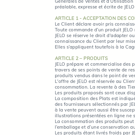
Générales de Ventes et d’Utilisation
préalable, expresse et écrite de JELO
ARTICLE 1 - ACCEPTATION DES C
Le Client déclare avoir pris connai
Toute commande d’un produit JELO ma
JELO se réserve le droit d'adapter 
connaissance du Client par leur mise
Elles s’appliquent toutefois à la Ca
ARTICLE 2 – PRODUITS
JELO prépare et commercialise des pl
travers de ses points de vente de r
produits vendus dans le point de v
L'offre de JELO est réservée au Cli
consommation. La revente à des Tier
Les produits proposés sont ceux d
La composition des Plats est indiqué
des fournisseurs sélectionnés par JEL
à la vente peuvent aussi être susce
illustrations présentées en ligne ne 
La consommation des produits peut ê
l’emballage et d’une conservation au 
Les produits étant livrés froids par J