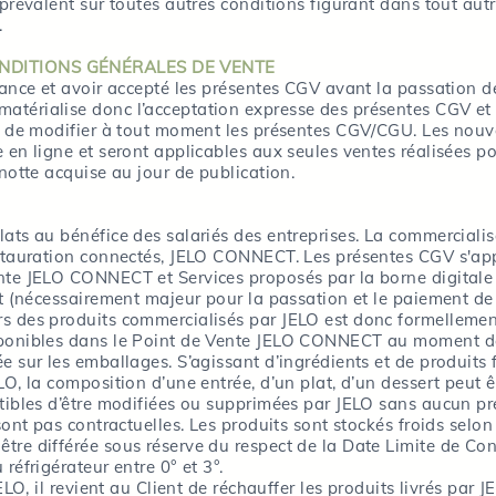
 prévalent sur toutes autres conditions figurant dans tout au
.
ONDITIONS GÉNÉRALES DE VENTE
ssance et avoir accepté les présentes CGV avant la passation
térialise donc l’acceptation expresse des présentes CGV et 
ou de modifier à tout moment les présentes CGV/CGU. Les nou
 en ligne et seront applicables aux seules ventes réalisées po
gnotte acquise au jour de publication.
ats au bénéfice des salariés des entreprises. La commercialisa
estauration connectés, JELO CONNECT. Les présentes CGV s'app
ente JELO CONNECT et Services proposés par la borne digita
ent (nécessairement majeur pour la passation et le paiement 
s des produits commercialisés par JELO est donc formellement
isponibles dans le Point de Vente JELO CONNECT au moment 
e sur les emballages. S’agissant d’ingrédients et de produits 
O, la composition d’une entrée, d’un plat, d’un dessert peut ê
ptibles d’être modifiées ou supprimées par JELO sans aucun pr
sont pas contractuelles. Les produits sont stockés froids selon
tre différée sous réserve du respect de la Date Limite de C
réfrigérateur entre 0° et 3°.
ELO, il revient au Client de réchauffer les produits livrés par J