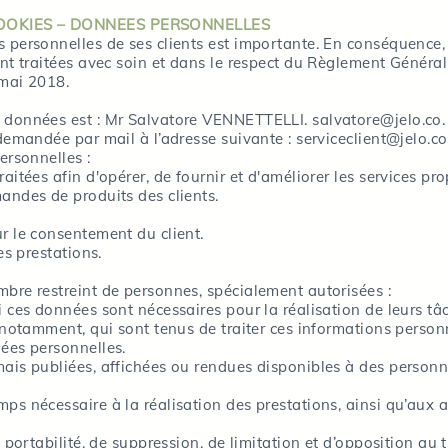
 COOKIES – DONNEES PERSONNELLES
s personnelles de ses clients est importante. En conséquence,
ont traitées avec soin et dans le respect du Règlement Généra
 mai 2018.
 données est : Mr Salvatore VENNETTELLI. salvatore@jelo.co.
 demandée par mail à l’adresse suivante : serviceclient@jelo.co
ersonnelles :
aitées afin d'opérer, de fournir et d'améliorer les services p
andes de produits des clients.
r le consentement du client.
es prestations.
bre restreint de personnes, spécialement autorisées :
i ces données sont nécessaires pour la réalisation de leurs tâ
s notamment, qui sont tenus de traiter ces informations person
nées personnelles.
mais publiées, affichées ou rendues disponibles à des personn
s nécessaire à la réalisation des prestations, ainsi qu’aux act
e portabilité, de suppression, de limitation et d’opposition au