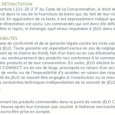
DE RÉTRACTATION
article L121-20-2 3° du Code de la Consommation, le droit de
cé dans le cas de la fourniture de biens qui, du fait de leur n
nt. En application de ce texte, il est expressément indiqué 
t de rétractation est exclu. Les commandes qui ont donc été déf
 être ni repris, ni échangé, sauf erreur imputable à JELO dans
ABILITÉS
gale de conformité et de la garantie légale contre les vices ca
 JELO. Toute garantie est cependant exclue en cas de négligen
ct de la chaîne du froid), fait d’un tiers ou en cas d’événem
u au remboursement des produits non conformes à la commande
s produits et de leur conservation. En outre, JELO décline to
LO CONNECT, ou en cas de bugs, provoqués en raison d’un acc
 de vente, ou de l’impossibilité d’y accéder, en raison des ri
té de JELO ne saurait être engagée si l’inexécution ou la m
es contraintes techniques indépendantes de la volonté de JELO
.
ernant les produits commandés dans le point de vente JELO 
eures après leur livraison par courriel, à l’adresse
servicecli
ourra être prise en compte.