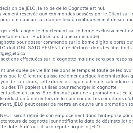
décision de JELO, le solde de la Cagnotte est nul.
lusivement réservée aux commandes passées par le Client sur le
 pourra en aucun cas donner lieu à remboursement de son m
harger cette cagnotte directement sur la borne exclusivement av
 restante d’un TR utilisé lors d’une commande).
e cagnotte pour passer commande sur la borne digitale après au
ELO doit OBLIGATOIREMENT être déclarée dans les plus brefs
adge@jelo.co
ansactions effectuées sur la cagnotte mais ne sera pas respon
.
ont une durée de vie limitée dans le temps et faute de les a
ans que le Client ne puisse réclamer quelque indemnisation q
oyen de son choix, cette durée est égale à 6 mois calendaires 
u ou des TR papiers utilisés pour recharger la cagnotte.
tuellement aussi être diminué par une « promotion » ; celle-c
e réduction à entrer lors de la commande. Les conditions d’ut
oment, JELO peut cesser de mettre en oeuvre une promotion san
CT serait retiré de son emplacement dans l’entreprise par dé
tenteurs de cagnotte leur notifiant la date de désinstallat
te date. A défaut, il sera réputé acquis à JELO.