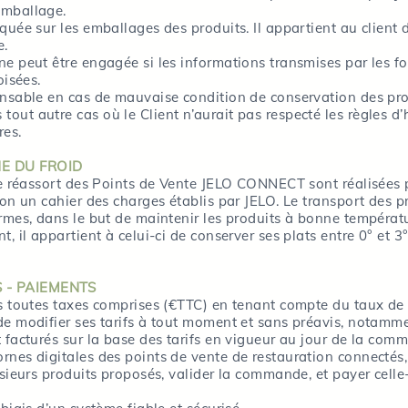
emballage.
quée sur les emballages des produits. Il appartient au client d
e.
e peut être engagée si les informations transmises par les f
oisées.
onsable en cas de mauvaise condition de conservation des prod
out autre cas où le Client n’aurait pas respecté les règles d
res.
NE DU FROID
le réassort des Points de Vente JELO CONNECT sont réalisées pa
lon un cahier des charges établis par JELO. Le transport des p
rmes, dans le but de maintenir les produits à bonne températu
t, il appartient à celui-ci de conserver ses plats entre 0° et
 - PAIEMENTS
os toutes taxes comprises (€TTC) en tenant compte du taux de
de modifier ses tarifs à tout moment et sans préavis, notam
 facturés sur la base des tarifs en vigueur au jour de la com
ornes digitales des points de vente de restauration connect
usieurs produits proposés, valider la commande, et payer celle