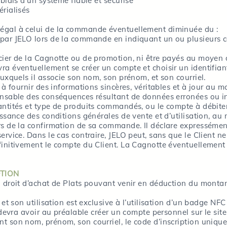
biais d’un système fiable et sécurisé
rialisés
égal à celui de la commande éventuellement diminuée du :
 par JELO lors de la commande en indiquant un ou plusieurs 
ier de la Cagnotte ou de promotion, ni être payés au moyen d
ra éventuellement se créer un compte et choisir un identifian
auxquels il associe son nom, son prénom, et son courriel.
e à fournir des informations sincères, véritables et à jour au
ponsable des conséquences résultant de données erronées ou 
antités et type de produits commandés, ou le compte à débiter
issance des conditions générales de vente et d’utilisation, a
s de la confirmation de sa commande. Il déclare expressément 
ervice. Dans le cas contraire, JELO peut, sans que le Client 
finitivement le compte du Client. La Cagnotte éventuellement 
OTION
 droit d’achat de Plats pouvant venir en déduction du montant
 et son utilisation est exclusive à l’utilisation d’un badge NF
t devra avoir au préalable créer un compte personnel sur le 
t son nom, prénom, son courriel, le code d’inscription unique