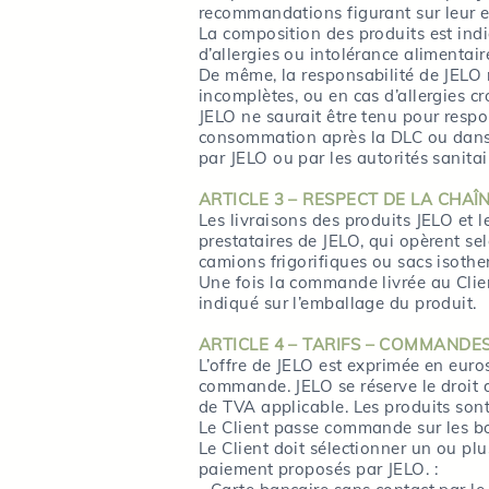
recommandations figurant sur leur 
La composition des produits est indi
d’allergies ou intolérance alimentair
De même, la responsabilité de JELO n
incomplètes, ou en cas d’allergies cr
JELO ne saurait être tenu pour resp
consommation après la DLC ou dans t
par JELO ou par les autorités sanitai
ARTICLE 3 – RESPECT DE LA CHAÎ
Les livraisons des produits JELO et 
prestataires de JELO, qui opèrent se
camions frigorifiques ou sacs isothe
Une fois la commande livrée au Clien
indiqué sur l’emballage du produit.
ARTICLE 4 – TARIFS – COMMANDES
L’offre de JELO est exprimée en eur
commande. JELO se réserve le droit 
de TVA applicable. Les produits sont
Le Client passe commande sur les b
Le Client doit sélectionner un ou pl
paiement proposés par JELO. :