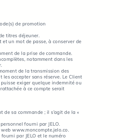
code(s) de promotion
e titres déjeuner.
t et un mot de passe, à conserver de
 moment de la prise de commande.
incomplètes, notamment dans les
.
u moment de la transmission des
les accepter sans réserve. Le Client
ne puisse exiger quelque indemnité ou
rattachée à ce compte serait
 de sa commande ; il s’agit de la «
C personnel fourni par JELO.
site web www.moncompte.jelo.co.
 fourni par JELO et le numéro