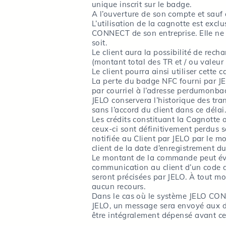
unique inscrit sur le badge.
A l’ouverture de son compte et sauf 
L’utilisation de la cagnotte est exc
CONNECT de son entreprise. Elle ne
soit.
Le client aura la possibilité de rec
(montant total des TR et / ou valeur
Le client pourra ainsi utiliser cett
La perte du badge NFC fourni par J
par courriel à l’adresse perdumonb
JELO conservera l’historique des tr
sans l’accord du client dans ce délai
Les crédits constituant la Cagnotte 
ceux-ci sont définitivement perdus s
notifiée au Client par JELO par le m
client de la date d’enregistrement d
Le montant de la commande peut éven
communication au client d’un code d
seront précisées par JELO. À tout m
aucun recours.
Dans le cas où le système JELO CONNE
JELO, un message sera envoyé aux dé
être intégralement dépensé avant cet