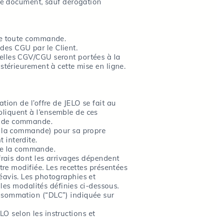
tre document, sauf dérogation
 de toute commande.
des CGU par le Client.
velles CGV/CGU seront portées à la
stérieurement à cette mise en ligne.
tion de l’offre de JELO se fait au
liquent à l’ensemble de ces
le de commande.
de la commande) pour sa propre
 interdite.
de la commande.
frais dont les arrivages dépendent
tre modifiée. Les recettes présentées
éavis. Les photographies et
 les modalités définies ci-dessous.
onsommation (“DLC”) indiquée sur
ELO selon les instructions et