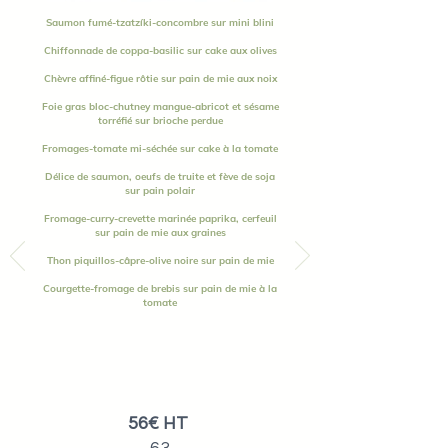
Saumon fumé-tzatzíki-concombre sur mini blini
Chiffonnade de coppa-basilic sur cake aux olives
Chèvre affiné-figue rôtie sur pain de mie aux noix
Foie gras bloc-chutney mangue-abricot et sésame
torréfié sur brioche perdue
Fromages-tomate mi-séchée sur cake à la tomate
Délice de saumon, oeufs de truite et fève de soja
sur pain polair
Fromage-curry-crevette marinée paprika, cerfeuil
sur pain de mie aux graines
Thon piquillos-câpre-olive noire sur pain de mie
Courgette-fromage de brebis sur pain de mie à la
tomate
56€ HT