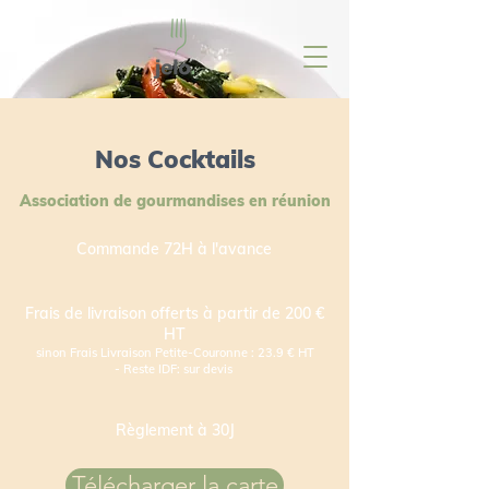
Nos Cocktails
Association de gourmandises en réunion
Commande 72H à l'avance
Frais de livraison offerts à partir de 200 €
HT
sinon Frais Livraison Petite-Couronne : 23.9 € HT
-
Reste IDF: sur devis
Règlement à 30J
Télécharger la carte