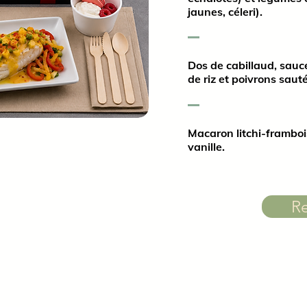
jaunes, céleri).
Dos de cabillaud, sau
de riz et poivrons saut
Macaron litchi-frambo
vanille.
Re