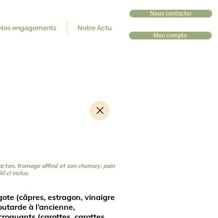
Nous contacter
Nos engagements
Notre Actu
Mon compte
arton, fromage affiné et son chutney, pain
0 cl inclus.
ote (câpres, estragon, vinaigre
moutarde à l’ancienne,
croquants (carottes, carottes