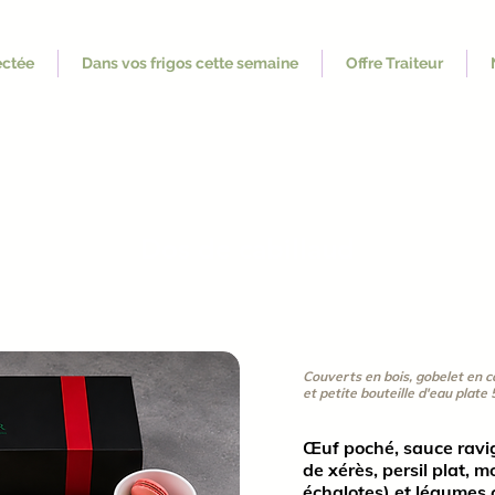
ectée
Dans vos frigos cette semaine
Offre Traiteur
Dos de cabillaud
Couverts en bois, gobelet en c
et petite bouteille d'eau plate 5
Œuf poché, sauce ravig
de xérès, persil plat, 
échalotes) et légumes 