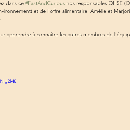
ez dans ce 
#FastAndCurious
 nos responsables QHSE (QU
vironnement) et de l'offre alimentaire, Amélie et Marjorie
️
r apprendre à connaître les autres membres de l'équipe
 
  
DfNig2M8