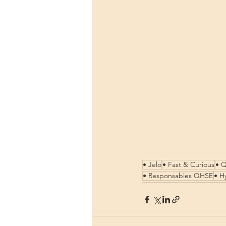
• Jelo
• Fast & Curious
• Q
• Responsables QHSE
• H