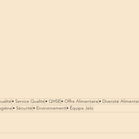
ualité
• Service Qualité
• QHSE
• Offre Alimentaire
• Diversité Alimentai
ygiène
• Sécurité
• Environnement
• Équipe Jelo