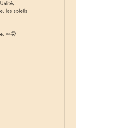
alité, 
, les soleils 
. 👀🤫  