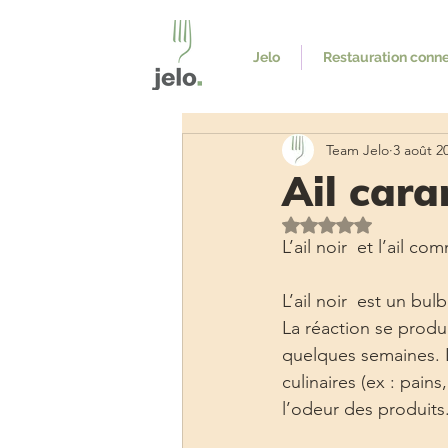
Jelo
Restauration conn
Team Jelo
3 août 2
Ail cara
Noté NaN étoiles s
L’ail noir  et l’ail
L’ail noir  est un bu
La réaction se produ
quelques semaines. L
culinaires (ex : pain
l’odeur des produits