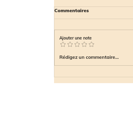
Commentaires
Ajouter une note
JELO PÊCHE LES SECRETS
Rédigez un commentaire...
DU SAUMON