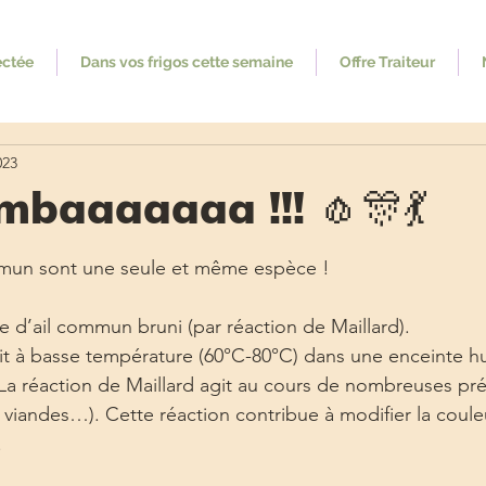
ectée
Dans vos frigos cette semaine
Offre Traiteur
023
mbaaaaaaa !!! 🧄🎊💃
ur 5.
 commun sont une seule et même espèce ! 
lbe d’ail commun bruni (par réaction de Maillard). 
it à basse température (60°C-80°C) dans une enceinte h
a réaction de Maillard agit au cours de nombreuses pré
s, viandes…). Cette réaction contribue à modifier la couleu
.