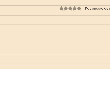
Noté 0 étoile sur 5.
Pas encore de 
Dites cheeeeeeese 😁
💚 P
incr
légu