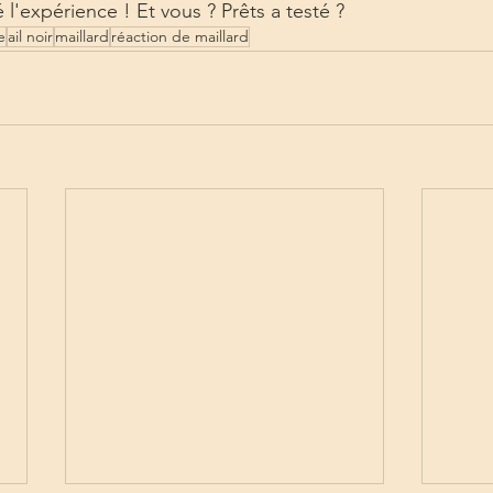
 l'expérience ! Et vous ? Prêts a testé ?
e
ail noir
maillard
réaction de maillard