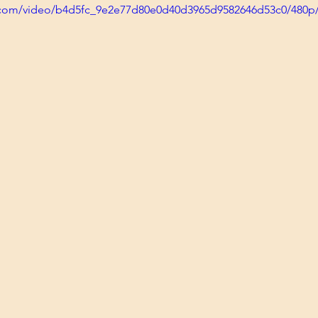
ic.com/video/b4d5fc_9e2e77d80e0d40d3965d9582646d53c0/480p