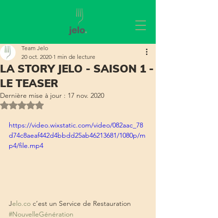
Team Jelo
20 oct. 2020
1 min de lecture
LA STORY JELO - SAISON 1 -
LE TEASER
Dernière mise à jour :
17 nov. 2020
Noté NaN étoiles sur 5.
https://video.wixstatic.com/video/082aac_78
d74c8aeaf442d4bbdd25ab46213681/1080p/m
p4/file.mp4
J
elo.co
 c’est un Service de Restauration 
#NouvelleGénération