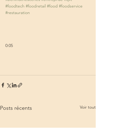
#foodtech
#foodretail
#food
#foodservice
#restauration
0:05
Voir tout
Posts récents