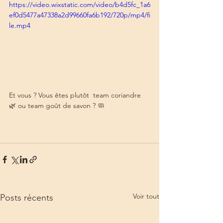
https://video.wixstatic.com/video/b4d5fc_1a6
ef0d5477a47338a2d99660fa6b192/720p/mp4/fi
le.mp4
Et vous ? Vous êtes plutôt  team coriandre 
🌿 ou team goût de savon ? 🧼
Voir tout
Posts récents